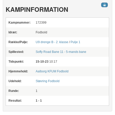
KAMPINFORMATION
Kampnummer:
172399
Idræt:
Fodbold
Række/Pulje:
U9 drenge B - 2. klasse
/
Pulje 1
Spillested:
Soffy Road
Bane 11 - 5-mands bane
Tidspunkt:
15-10-23
10:17
Hjemmehold:
Aalborg KFUM Fodbold
Udehold:
Støvring Fodbold
Runde:
1
Resultat:
1 - 1