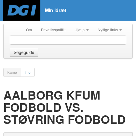
Min Idræt
Om
Privatlivspolitik
Hjælp
Nyttige links
Søgeguide
Kamp
Info
AALBORG KFUM
FODBOLD VS.
STØVRING FODBOLD