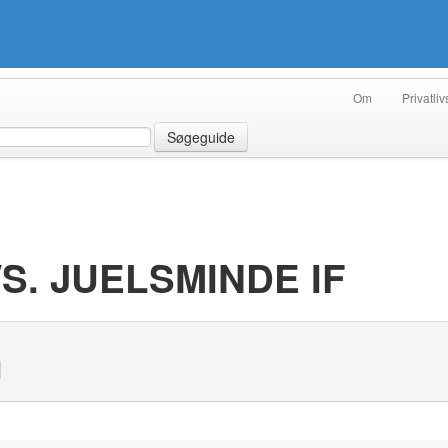
Om
Privatliv
Søgeguide
S. JUELSMINDE IF
N