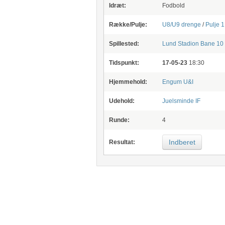
Idræt:
Fodbold
Række/Pulje:
U8/U9 drenge
/
Pulje 1
Spillested:
Lund Stadion
Bane 10
Tidspunkt:
17-05-23
18:30
Hjemmehold:
Engum U&I
Udehold:
Juelsminde IF
Runde:
4
Indberet
Resultat: