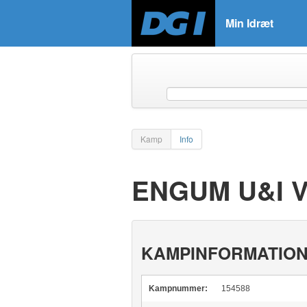
Min Idræt
Kamp
Info
ENGUM U&I V
KAMPINFORMATIO
Kampnummer:
154588