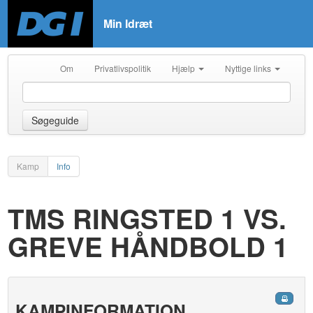
Min Idræt
Om
Privatlivspolitik
Hjælp
Nyttige links
Søgeguide
Kamp
Info
TMS RINGSTED 1 VS.
GREVE HÅNDBOLD 1
KAMPINFORMATION