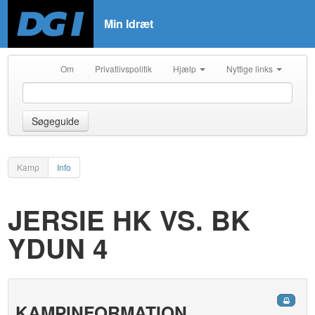
Min Idræt
Om
Privatlivspolitik
Hjælp
Nyttige links
Søgeguide
Kamp
Info
JERSIE HK VS. BK
YDUN 4
KAMPINFORMATION