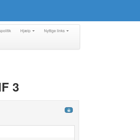
spolitik
Hjælp
Nyttige links
F 3