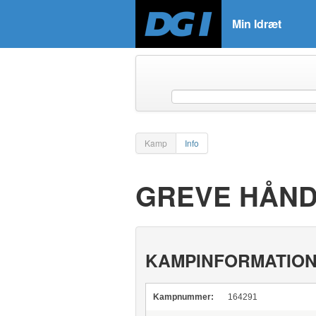
Min Idræt
Kamp
Info
GREVE HÅNDB
KAMPINFORMATIO
Kampnummer:
164291