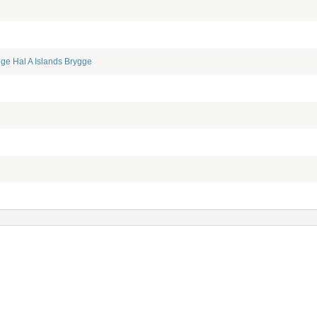
1
gge
Hal A Islands Brygge