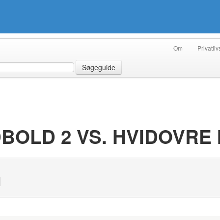
Om
Privatliv
Søgeguide
OLD 2 VS. HVIDOVRE I
N