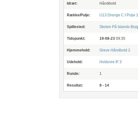
Idræt:
Håndbold
Række/Pulje:
U13 Drenge C
/
Pulje 
Spillested:
Skolen På Islands Bry
Tidspunkt:
19-08-23
09:35
Hjemmehold:
Greve Håndbold 2
Udehold:
Hvidovre IF 3
Runde:
1
Resultat:
8 - 14