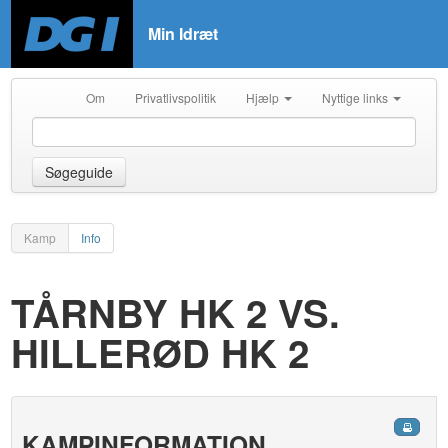
Min Idræt
Om
Privatlivspolitik
Hjælp
Nyttige links
Søgeguide
Kamp
Info
TÅRNBY HK 2 VS.
HILLERØD HK 2
KAMPINFORMATION