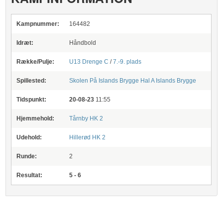
Kampnummer:
164482
Idræt:
Håndbold
Række/Pulje:
U13 Drenge C
/
7.-9. plads
Spillested:
Skolen På Islands Brygge
Hal A Islands Brygge
Tidspunkt:
20-08-23
11:55
Hjemmehold:
Tårnby HK 2
Udehold:
Hillerød HK 2
Runde:
2
Resultat:
5 - 6