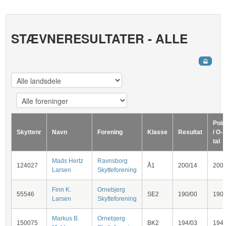
STÆVNERESULTATER - ALLE
Poin
Skyttenr
Navn
Forening
Klasse
Resultat
/ O-
tal
Mads Hertz
Ravnsborg
124027
Å1
200/14
200
Larsen
Skytteforening
Finn K.
Ornebjerg
55546
SE2
190/00
190
Larsen
Skytteforening
Markus B.
Ornebjerg
150075
BK2
194/03
194