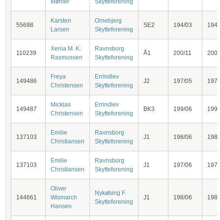
Møhler
Skytteforening
Karsten
Ornebjerg
55698
SE2
194/03
194
Larsen
Skytteforening
Xenia M. K.
Ravnsborg
110239
Å1
200/11
200
Rasmussen
Skytteforening
Freya
Errindlev
149486
J2
197/05
197
Christensen
Skytteforening
Micklas
Errindlev
149487
BK3
199/06
199
Christensen
Skytteforening
Emilie
Ravnsborg
137103
J1
198/06
198
Christiansen
Skytteforening
Emilie
Ravnsborg
137103
J1
197/06
197
Christiansen
Skytteforening
Oliver
Nykøbing F.
144661
Wismarch
J1
198/06
198
Skytteforening
Hansen