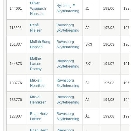
Oliver
Nykøbing F.
144661
Wismarch
J1
199/06
199
Skytteforening
Hansen
Renè
Ravnsborg
118508
Å2
197/02
197
Nielsen
Skytteforening
Maliah Sung
Ravnsborg
151337
BK3
190/03
190
Hansen
Skytteforening
Malthe
Ravnsborg
144873
Larsen
BK1
191/07
191
Skytteforening
Romby
Mikkel
Ravnsborg
133776
Å1
195/03
195
Henriksen
Skytteforening
Mikkel
Ravnsborg
133776
Å1
194/03
194
Henriksen
Skytteforening
Brian Hertz
Ravnsborg
127837
Å1
199/08
199
Larsen
Skytteforening
Brian Hertz
Ravnsborg