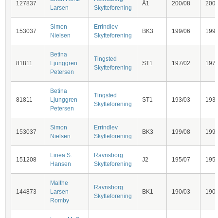
127837
Å1
200/08
200
Larsen
Skytteforening
Simon
Errindlev
153037
BK3
199/06
199
Nielsen
Skytteforening
Betina
Tingsted
81811
Ljunggren
ST1
197/02
197
Skytteforening
Petersen
Betina
Tingsted
81811
Ljunggren
ST1
193/03
193
Skytteforening
Petersen
Simon
Errindlev
153037
BK3
199/08
199
Nielsen
Skytteforening
Linea S.
Ravnsborg
151208
J2
195/07
195
Hansen
Skytteforening
Malthe
Ravnsborg
144873
Larsen
BK1
190/03
190
Skytteforening
Romby