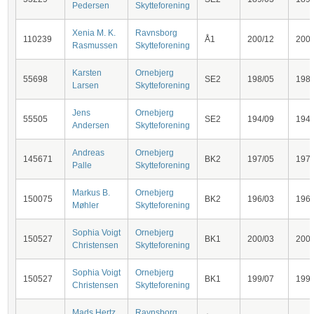
Pedersen
Skytteforening
Xenia M. K.
Ravnsborg
110239
Å1
200/12
200
Rasmussen
Skytteforening
Karsten
Ornebjerg
55698
SE2
198/05
198
Larsen
Skytteforening
Jens
Ornebjerg
55505
SE2
194/09
194
Andersen
Skytteforening
Andreas
Ornebjerg
145671
BK2
197/05
197
Palle
Skytteforening
Markus B.
Ornebjerg
150075
BK2
196/03
196
Møhler
Skytteforening
Sophia Voigt
Ornebjerg
150527
BK1
200/03
200
Christensen
Skytteforening
Sophia Voigt
Ornebjerg
150527
BK1
199/07
199
Christensen
Skytteforening
Mads Hertz
Ravnsborg