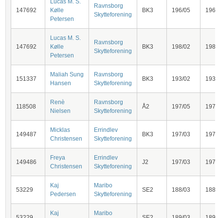
Lucas M. S.
Ravnsborg
147692
Kølle
BK3
196/05
196
Skytteforening
Petersen
Lucas M. S.
Ravnsborg
147692
Kølle
BK3
198/02
198
Skytteforening
Petersen
Maliah Sung
Ravnsborg
151337
BK3
193/02
193
Hansen
Skytteforening
Renè
Ravnsborg
118508
Å2
197/05
197
Nielsen
Skytteforening
Micklas
Errindlev
149487
BK3
197/03
197
Christensen
Skytteforening
Freya
Errindlev
149486
J2
197/03
197
Christensen
Skytteforening
Kaj
Maribo
53229
SE2
188/03
188
Pedersen
Skytteforening
Kaj
Maribo
53229
SE2
189/03
189