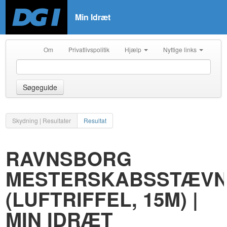
Min Idræt
Om
Privatlivspolitik
Hjælp
Nyttige links
Søgeguide
Skydning | Resultater
Resultat
RAVNSBORG
MESTERSKABSSTÆV
(LUFTRIFFEL, 15M) |
MIN IDRÆT