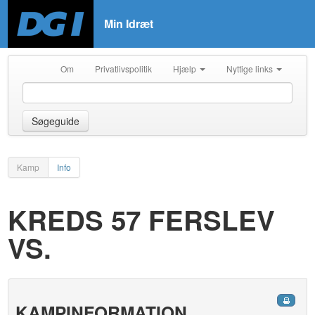
Min Idræt
Om
Privatlivspolitik
Hjælp
Nyttige links
Søgeguide
Kamp
Info
KREDS 57 FERSLEV
VS.
KAMPINFORMATION