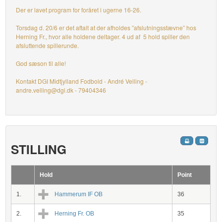
Der er lavet program for foråret i ugerne 16-26.
Torsdag d. 20/6 er det aftalt at der afholdes ”afslutningsstævne” hos
Herning Fr., hvor alle holdene deltager. 4 ud af 5 hold spiller den
afsluttende spillerunde.
God sæson til alle!
Kontakt DGI Midtjylland Fodbold - André Velling -
andre.velling@dgi.dk - 79404346
STILLING
Hold
Point
1.
Hammerum IF OB
36
2.
Herning Fr. OB
35