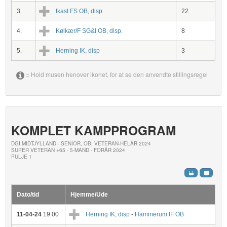
3.
Ikast FS OB, disp
22
4.
Kølkær/F SG&I OB, disp.
8
5.
Herning IK, disp
3
= Hold musen henover ikonet, for at se den anvendte stillingsregel
KOMPLET KAMPPROGRAM
DGI MIDTJYLLAND - SENIOR, OB, VETERAN-HELÅR 2024
SUPER VETERAN +65 - 5-MAND - FORÅR 2024
PULJE 1
Dato/tid
Hjemme/Ude
11-04-24
19:00
Herning IK, disp
-
Hammerum IF OB