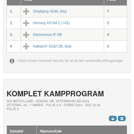
1.
Snejbjerg SG&I, disp
7
2.
Herning KFUM 2 (+45)
5
3.
Hammerum IF OB
4
4.
Kølkær/F SG&I OB, disp.
0
= Hold musen henover ikonet, for at se den anvendte stillingsregel
KOMPLET KAMPPROGRAM
DGI MIDTJYLLAND - SENIOR, OB, VETERAN-HELÅR 2024
VETERAN +50 - 7 MANDS - PULJE 2-3 - FORÅR 2024 - UGE 23-25
PULJE 2
Dato/tid
Hjemme/Ude