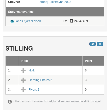
Stævne:
Tornhøj julestævne 2023
Stævneansvarlige
Jonas Kjær Nielsen
Tlf:
24247469
STILLING
Hold
Point
1.
H.H.I
6
2.
Herning Pirates 2
3
3.
Flyers 2
0
= Hold musen henover ikonet, for at se den anvendte stillingsregel