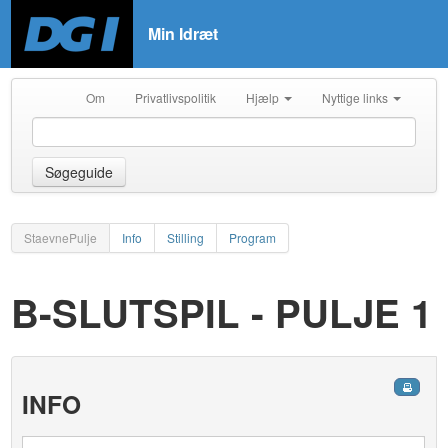
Min Idræt
Om
Privatlivspolitik
Hjælp
Nyttige links
Søgeguide
StaevnePulje
Info
Stilling
Program
B-SLUTSPIL - PULJE 1
INFO