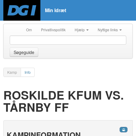
Min Idræt
Om
Privatlivspolitik
Hjælp
Nyttige links
Søgeguide
Kamp
Info
ROSKILDE KFUM VS.
TÅRNBY FF
KAMPINFORMATION