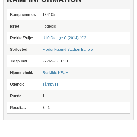
Kampnummer:
184105
Idræt:
Fodbold
Række/Pulje:
U10 Drenge C (2014)
/
C2
Spillested:
Frederikssund Stadion
Bane 5
Tidspunkt:
27-12-23
11:00
Hjemmehold:
Roskilde KFUM
Udehold:
Tårnby FF
Runde:
1
Resultat:
3 - 1