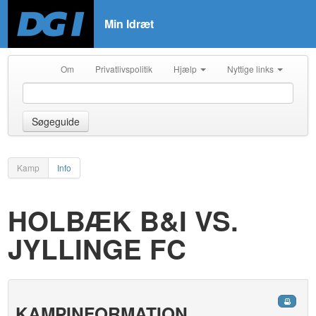
Min Idræt
Om
Privatlivspolitik
Hjælp
Nyttige links
Søgeguide
Kamp
Info
HOLBÆK B&I VS.
JYLLINGE FC
KAMPINFORMATION