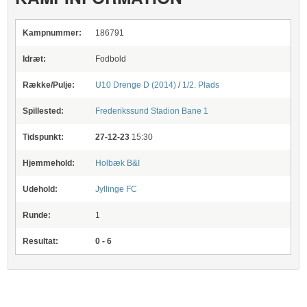
Kampnummer:
186791
Idræt:
Fodbold
Række/Pulje:
U10 Drenge D (2014)
/
1/2. Plads
Spillested:
Frederikssund Stadion
Bane 1
Tidspunkt:
27-12-23
15:30
Hjemmehold:
Holbæk B&I
Udehold:
Jyllinge FC
Runde:
1
Resultat:
0 - 6