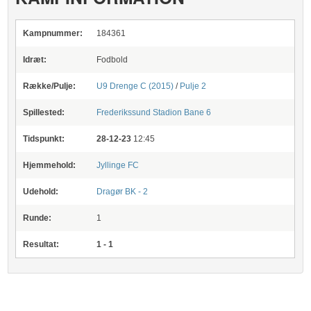
Kampnummer:
184361
Idræt:
Fodbold
Række/Pulje:
U9 Drenge C (2015)
/
Pulje 2
Spillested:
Frederikssund Stadion
Bane 6
Tidspunkt:
28-12-23
12:45
Hjemmehold:
Jyllinge FC
Udehold:
Dragør BK - 2
Runde:
1
Resultat:
1 - 1