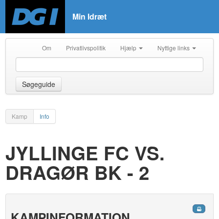
Min Idræt
Om
Privatlivspolitik
Hjælp
Nyttige links
Søgeguide
Kamp
Info
JYLLINGE FC VS.
DRAGØR BK - 2
KAMPINFORMATION