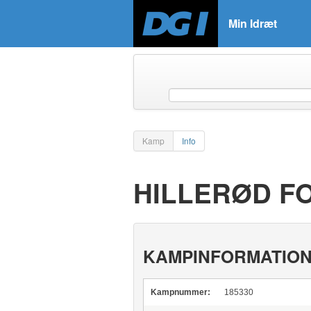
Min Idræt
Kamp
Info
HILLERØD F
KAMPINFORMATIO
Kampnummer:
185330