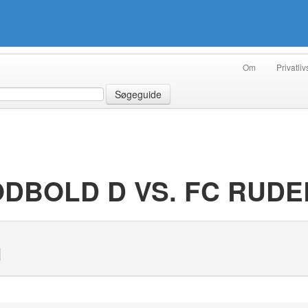
Om
Privatliv
Søgeguide
ODBOLD D VS. FC RUD
N