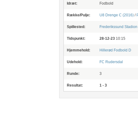
Idræt:
Fodbold
Række/Pulje:
U8 Drenge C (2016)
/
Spillested:
Frederikssund Stadion
Tidspunkt:
28-12-23
10:15
Hjemmehold:
Hillerød Fodbold D
Udehold:
FC Rudersdal
Runde:
3
Resultat:
1 - 3