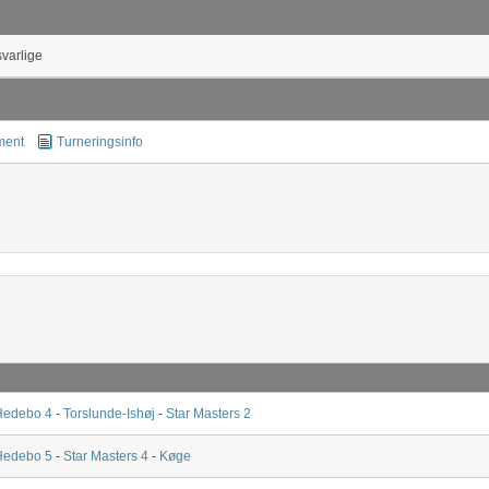
svarlige
ment
Turneringsinfo
Hedebo 4
-
Torslunde-Ishøj
-
Star Masters 2
Hedebo 5
-
Star Masters 4
-
Køge