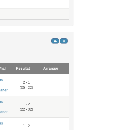
/hal
Resultat
Arrangør
rs
2 - 1
(35 - 22)
aner
rs
1 - 2
(22 - 32)
aner
rs
1 - 2