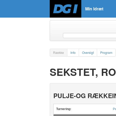
Min Idræt
Raekke
Info
Oversigt
Program
SEKSTET, RO
PULJE-OG RÆKKEI
Turnering:
Pe