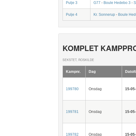
Pulje 3
G77
-
Boule Hedebo 3
-
S
Pulje 4
Kr. Sonnerup
-
Boule Hed
KOMPLET KAMPPR
SEKSTET, ROSKILDE
Kampnr.
Dag
Dato/t
199780
Onsdag
15-05
199781
Onsdag
15-05
199782
Onsdag
15-05