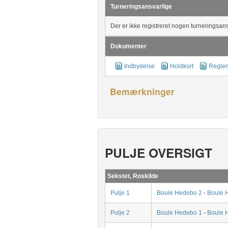
Turneringsansvarlige
Der er ikke registreret nogen turneringsan
Dokumenter
Indbydelse
Holdkort
Regle
Bemærkninger
PULJE OVERSIGT
Sekstet, Roskilde
Pulje 1
Boule Hedebo 2
-
Boule 
Pulje 2
Boule Hedebo 1
-
Boule 