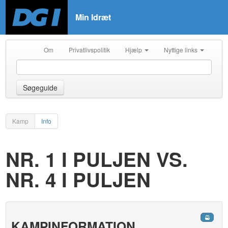
Min Idræt
Om
Privatlivspolitik
Hjælp
Nyttige links
Søgeguide
Kamp
Info
NR. 1 I PULJEN VS.
NR. 4 I PULJEN
KAMPINFORMATION