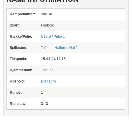
Kampnummer:
200140
Idræt:
Fodbold
Række/Pulje:
U13 B
/
Pulje 1
Spillested:
Toftlund Hallerne
Hal 2
Tidspunkt:
15-03-24
17:15
Hjemmehold:
Toftlund
Udehold:
Bredebro
Runde:
1
Resultat:
3 - 3