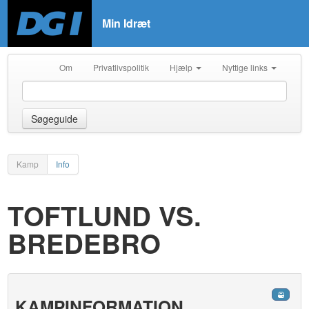
Min Idræt
Om
Privatlivspolitik
Hjælp
Nyttige links
Søgeguide
Kamp
Info
TOFTLUND VS.
BREDEBRO
KAMPINFORMATION