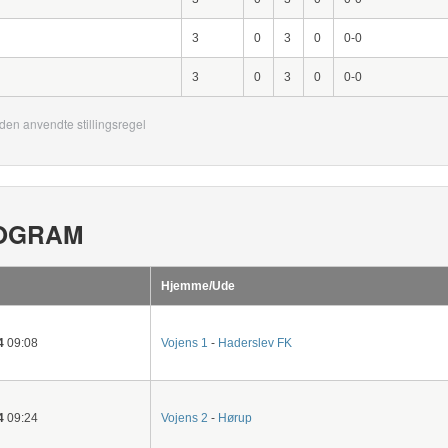
3
0
3
0
0-0
3
0
3
0
0-0
den anvendte stillingsregel
OGRAM
Hjemme/Ude
4
09:08
Vojens 1
-
Haderslev FK
4
09:24
Vojens 2
-
Hørup