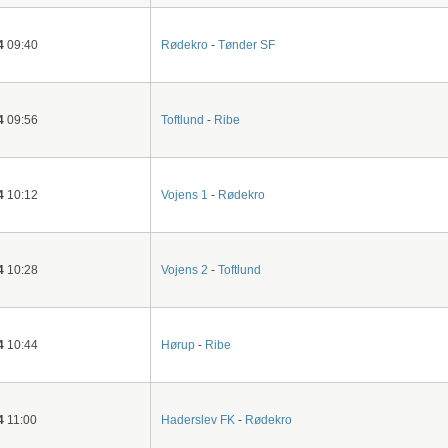
4
09:40
Rødekro
-
Tønder SF
4
09:56
Toftlund
-
Ribe
4
10:12
Vojens 1
-
Rødekro
4
10:28
Vojens 2
-
Toftlund
4
10:44
Hørup
-
Ribe
4
11:00
Haderslev FK
-
Rødekro