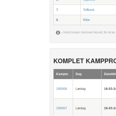
7.
Toftlund
8.
Ribe
= Hold musen henover ikonet, for at se 
KOMPLET KAMPPR
Kampnr.
Dag
Dato/tid
195006
Lørdag
16-03-2
195007
Lørdag
16-03-2