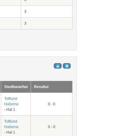
3
3
Sted/bane/hal
Resultat
Toftlund
Hallerne
0 - 0
- Hal 1
Toftlund
Hallerne
0 - 0
- Hal 1