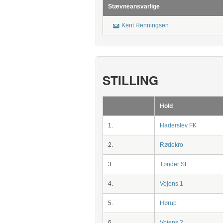
Stævneansvarlige
Kent Henningsen
STILLING
Hold
1.
Haderslev FK
2.
Rødekro
3.
Tønder SF
4.
Vojens 1
5.
Hørup
6.
Vojens 2