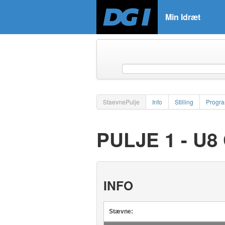
Min Idræt
StaevnePulje
Info
Stilling
Progr
PULJE 1 - U8
INFO
Stævne: