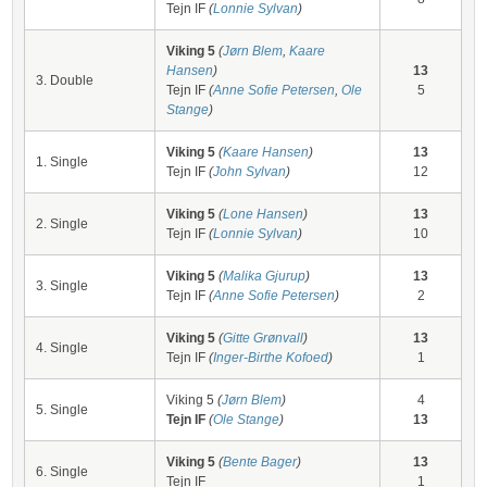
Tejn IF
(
Lonnie Sylvan
)
Viking 5
(
Jørn Blem
,
Kaare
Hansen
)
13
3. Double
Tejn IF
(
Anne Sofie Petersen
,
Ole
5
Stange
)
Viking 5
(
Kaare Hansen
)
13
1. Single
Tejn IF
(
John Sylvan
)
12
Viking 5
(
Lone Hansen
)
13
2. Single
Tejn IF
(
Lonnie Sylvan
)
10
Viking 5
(
Malika Gjurup
)
13
3. Single
Tejn IF
(
Anne Sofie Petersen
)
2
Viking 5
(
Gitte Grønvall
)
13
4. Single
Tejn IF
(
Inger-Birthe Kofoed
)
1
Viking 5
(
Jørn Blem
)
4
5. Single
Tejn IF
(
Ole Stange
)
13
Viking 5
(
Bente Bager
)
13
6. Single
Tejn IF
1