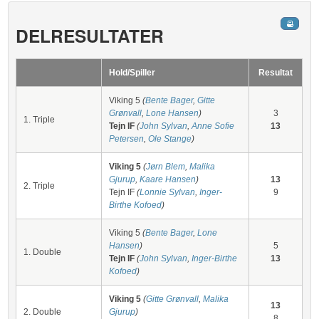
DELRESULTATER
Hold/Spiller
Resultat
Viking 5
(
Bente Bager
,
Gitte
Grønvall
,
Lone Hansen
)
3
1. Triple
Tejn IF
(
John Sylvan
,
Anne Sofie
13
Petersen
,
Ole Stange
)
Viking 5
(
Jørn Blem
,
Malika
Gjurup
,
Kaare Hansen
)
13
2. Triple
Tejn IF
(
Lonnie Sylvan
,
Inger-
9
Birthe Kofoed
)
Viking 5
(
Bente Bager
,
Lone
Hansen
)
5
1. Double
Tejn IF
(
John Sylvan
,
Inger-Birthe
13
Kofoed
)
Viking 5
(
Gitte Grønvall
,
Malika
13
2. Double
Gjurup
)
8