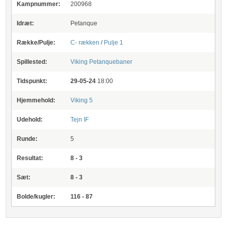
Kampnummer:
200968
Idræt:
Petanque
Række/Pulje:
C- rækken
/
Pulje 1
Spillested:
Viking Petanquebaner
Tidspunkt:
29-05-24
18:00
Hjemmehold:
Viking 5
Udehold:
Tejn IF
Runde:
5
Resultat:
8 - 3
Sæt:
8 - 3
Bolde/kugler:
116 - 87