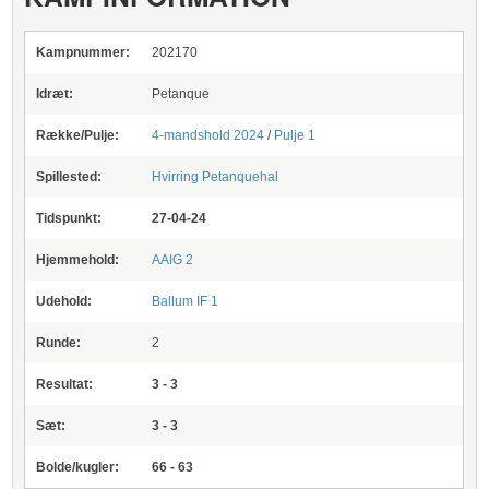
Kampnummer:
202170
Idræt:
Petanque
Række/Pulje:
4-mandshold 2024
/
Pulje 1
Spillested:
Hvirring Petanquehal
Tidspunkt:
27-04-24
Hjemmehold:
AAIG 2
Udehold:
Ballum IF 1
Runde:
2
Resultat:
3 - 3
Sæt:
3 - 3
Bolde/kugler:
66 - 63