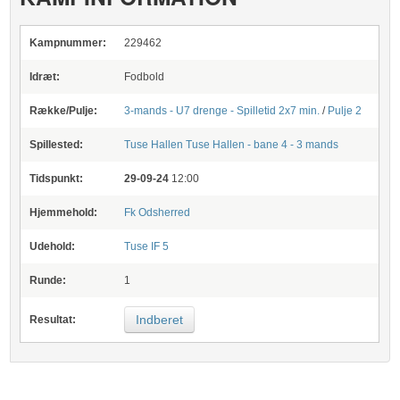
Kampnummer:
229462
Idræt:
Fodbold
Række/Pulje:
3-mands - U7 drenge - Spilletid 2x7 min.
/
Pulje 2
Spillested:
Tuse Hallen
Tuse Hallen - bane 4 - 3 mands
Tidspunkt:
29-09-24
12:00
Hjemmehold:
Fk Odsherred
Udehold:
Tuse IF 5
Runde:
1
Indberet
Resultat: