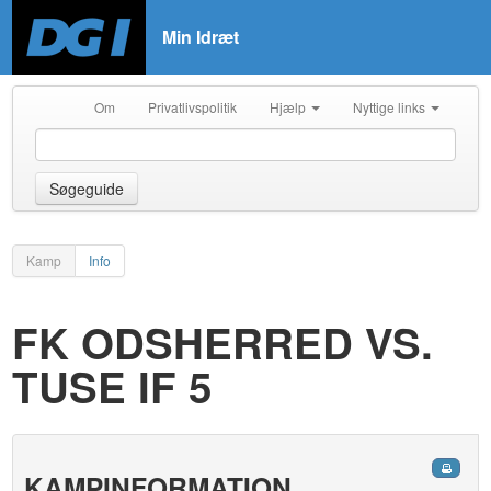
Min Idræt
Om
Privatlivspolitik
Hjælp
Nyttige links
Søgeguide
Kamp
Info
FK ODSHERRED VS.
TUSE IF 5
KAMPINFORMATION