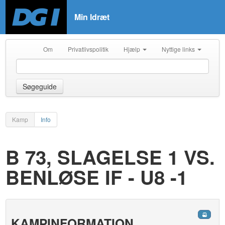
Min Idræt
Om
Privatlivspolitik
Hjælp
Nyttige links
Søgeguide
Kamp
Info
B 73, SLAGELSE 1 VS.
BENLØSE IF - U8 -1
KAMPINFORMATION