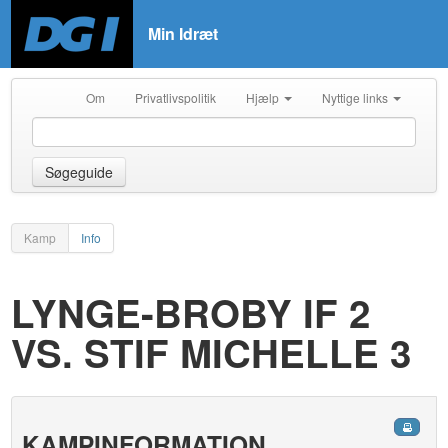
Min Idræt
Om
Privatlivspolitik
Hjælp
Nyttige links
Søgeguide
Kamp
Info
LYNGE-BROBY IF 2
VS. STIF MICHELLE 3
KAMPINFORMATION