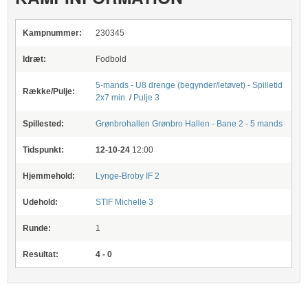
Kampnummer:
230345
Idræt:
Fodbold
5-mands - U8 drenge (begynder/letøvet) - Spilletid
Række/Pulje:
2x7 min.
/
Pulje 3
Spillested:
Grønbrohallen
Grønbro Hallen - Bane 2 - 5 mands
Tidspunkt:
12-10-24
12:00
Hjemmehold:
Lynge-Broby IF 2
Udehold:
STIF Michelle 3
Runde:
1
Resultat:
4 - 0