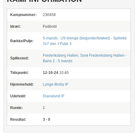
Kampnummer:
230458
Idræt:
Fodbold
5-mands - U9 drenge (begynder/letøvet) - Spilletid
Række/Pulje:
2x7 min.
/
Pulje 3
Frederiksberg Hallen, Sorø
Frederiksberg Hallen -
Spillested:
Bane 2 - 5 mands
Tidspunkt:
12-10-24
10:40
Hjemmehold:
Lynge-Broby IF
Udehold:
Dianalund IF
Runde:
1
Resultat:
3 - 0