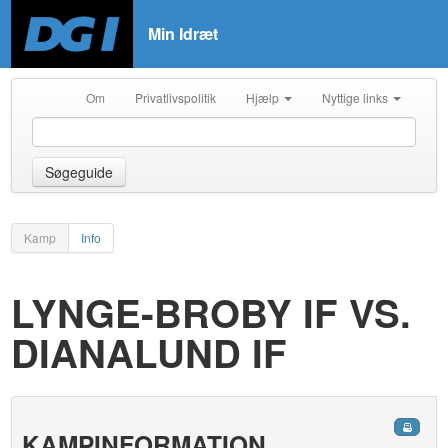
Min Idræt
Om
Privatlivspolitik
Hjælp
Nyttige links
Søgeguide
Kamp
Info
LYNGE-BROBY IF VS.
DIANALUND IF
KAMPINFORMATION