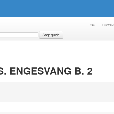
Om
Privatliv
Søgeguide
S. ENGESVANG B. 2
N