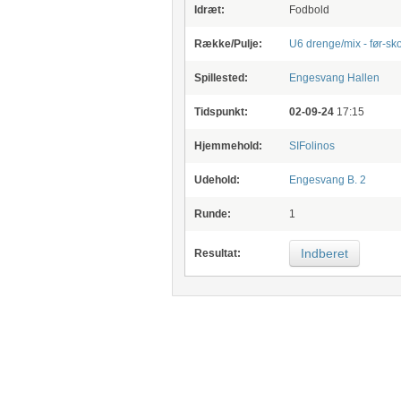
Idræt:
Fodbold
Række/Pulje:
U6 drenge/mix - før-sk
Spillested:
Engesvang Hallen
Tidspunkt:
02-09-24
17:15
Hjemmehold:
SIFolinos
Udehold:
Engesvang B. 2
Runde:
1
Indberet
Resultat: