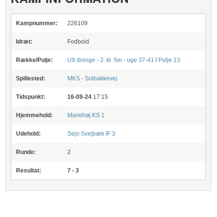
Kampnummer:
226109
Idræt:
Fodbold
Række/Pulje:
U9 drenge - 2. kl. 5m - uge 37-41
/
Pulje 13
Spillested:
MKS - Solbakkevej
Tidspunkt:
16-09-24
17:15
Hjemmehold:
Mariehøj KS 1
Udehold:
Sejs-Svejbæk IF 3
Runde:
2
Resultat:
7 - 3