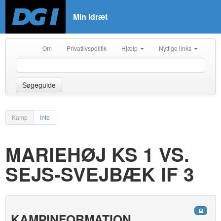
Min Idræt
Om
Privatlivspolitik
Hjælp
Nyttige links
Søgeguide
Kamp
Info
MARIEHØJ KS 1 VS.
SEJS-SVEJBÆK IF 3
KAMPINFORMATION