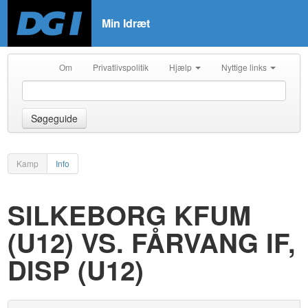
Min Idræt
Om
Privatlivspolitik
Hjælp
Nyttige links
Søgeguide
Kamp
Info
SILKEBORG KFUM
(U12) VS. FÅRVANG IF,
DISP (U12)