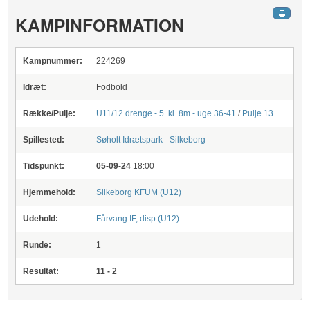
KAMPINFORMATION
Kampnummer:
224269
Idræt:
Fodbold
Række/Pulje:
U11/12 drenge - 5. kl. 8m - uge 36-41
/
Pulje 13
Spillested:
Søholt Idrætspark - Silkeborg
Tidspunkt:
05-09-24
18:00
Hjemmehold:
Silkeborg KFUM (U12)
Udehold:
Fårvang IF, disp (U12)
Runde:
1
Resultat:
11 - 2