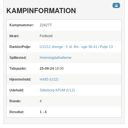
KAMPINFORMATION
Kampnummer:
224277
Idræt:
Fodbold
Række/Pulje:
U11/12 drenge - 5. kl. 8m - uge 36-41
/
Pulje 13
Spillested:
Hvinningdalhallerne
Tidspunkt:
25-09-24
18:00
Hjemmehold:
HA85 (U12)
Udehold:
Silkeborg KFUM (U12)
Runde:
4
Resultat:
1 - 4