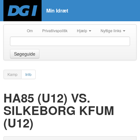
Min Idræt
Om
Privatlivspolitik
Hjælp
Nyttige links
Søgeguide
Kamp
Info
HA85 (U12) VS.
SILKEBORG KFUM
(U12)