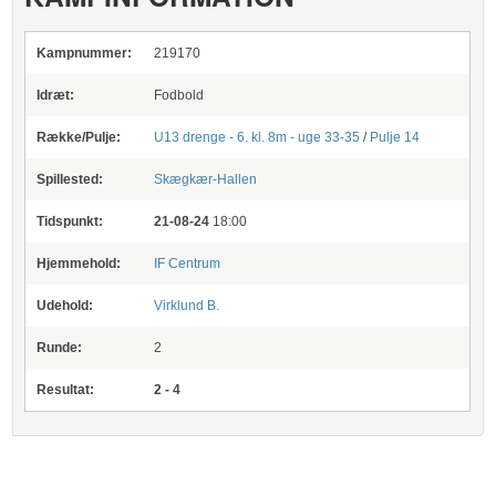
Kampnummer:
219170
Idræt:
Fodbold
Række/Pulje:
U13 drenge - 6. kl. 8m - uge 33-35
/
Pulje 14
Spillested:
Skægkær-Hallen
Tidspunkt:
21-08-24
18:00
Hjemmehold:
IF Centrum
Udehold:
Virklund B.
Runde:
2
Resultat:
2 - 4