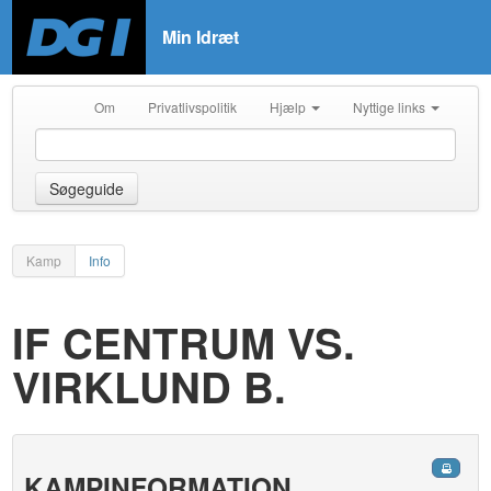
Min Idræt
Om
Privatlivspolitik
Hjælp
Nyttige links
Søgeguide
Kamp
Info
IF CENTRUM VS.
VIRKLUND B.
KAMPINFORMATION