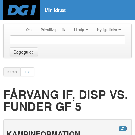
Min Idræt
Om
Privatlivspolitik
Hjælp
Nyttige links
Søgeguide
Kamp
Info
FÅRVANG IF, DISP VS.
FUNDER GF 5
KAMPINFORMATION