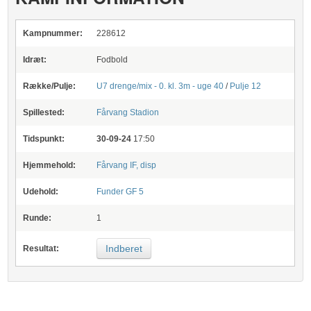
Kampnummer:
228612
Idræt:
Fodbold
Række/Pulje:
U7 drenge/mix - 0. kl. 3m - uge 40
/
Pulje 12
Spillested:
Fårvang Stadion
Tidspunkt:
30-09-24
17:50
Hjemmehold:
Fårvang IF, disp
Udehold:
Funder GF 5
Runde:
1
Indberet
Resultat: