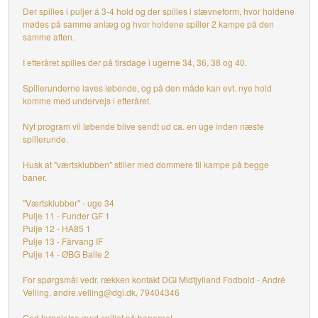
Der spilles i puljer á 3-4 hold og der spilles i stævneform, hvor holdene
mødes på samme anlæg og hvor holdene spiller 2 kampe på den
samme aften.
I efteråret spilles der på tirsdage i ugerne 34, 36, 38 og 40.
Spillerunderne laves løbende, og på den måde kan evt. nye hold
komme med undervejs i efteråret.
Nyt program vil løbende blive sendt ud ca. en uge inden næste
spillerunde.
Husk at "værtsklubben" stiller med dommere til kampe på begge
baner.
"Værtsklubber" - uge 34
Pulje 11 - Funder GF 1
Pulje 12 - HA85 1
Pulje 13 - Fårvang IF
Pulje 14 - ØBG Balle 2
For spørgsmål vedr. rækken kontakt DGI Midtjylland Fodbold - André
Velling, andre.velling@dgi.dk, 79404346
God fornøjelse med spillet på banerne!