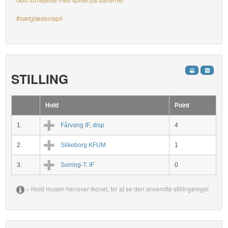
#sætglædenispil
STILLING
Hold
Point
1.
Fårvang IF, disp
4
2.
Silkeborg KFUM
1
3.
Sorring-T. IF
0
= Hold musen henover ikonet, for at se den anvendte stillingsregel