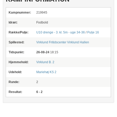
Kampnummer:
219945
Idræt:
Fodbold
Række/Pulje:
U10 drenge - 3. kl. 5m - uge 34-36
/
Pulje 16
Spillested:
Virklund Fritidscenter
Virklund Hallen
Tidspunkt:
26-08-24
18:15
Hjemmehold:
Virklund B. 2
Udehold:
Mariehøj KS 2
Runde:
2
Resultat:
6 - 2