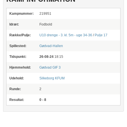
Kampnummer:
219951
Idræt:
Fodbold
Række/Pulje:
U10 drenge - 3. kl. 5m - uge 34-36
/
Pulje 17
Spillested:
Gødvad-Hallen
Tidspunkt:
26-08-24
18:15
Hjemmehold:
Gødvad GIF 3
Udehold:
Silkeborg KFUM
Runde:
2
Resultat:
0 - 8