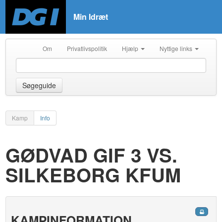
Min Idræt
Om
Privatlivspolitik
Hjælp
Nyttige links
Søgeguide
Kamp
Info
GØDVAD GIF 3 VS.
SILKEBORG KFUM
KAMPINFORMATION