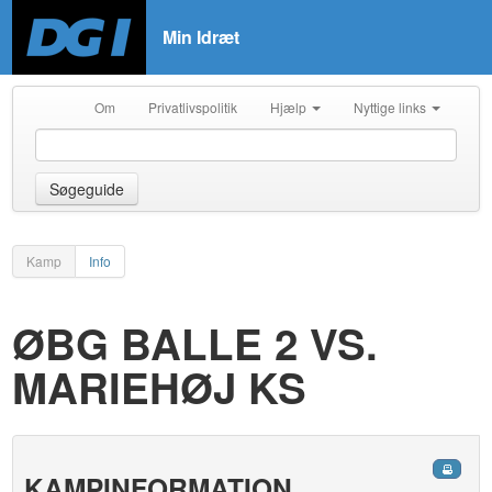
Min Idræt
Om
Privatlivspolitik
Hjælp
Nyttige links
Søgeguide
Kamp
Info
ØBG BALLE 2 VS.
MARIEHØJ KS
KAMPINFORMATION