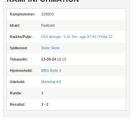
Kampnummer:
226003
Idræt:
Fodbold
Række/Pulje:
U10 drenge - 3. kl. 5m - uge 37-41
/
Pulje 12
Spillested:
Balle Skole
Tidspunkt:
23-09-24
18:15
Hjemmehold:
ØBG Balle 2
Udehold:
Mariehøj KS
Runde:
3
Resultat:
3 - 2