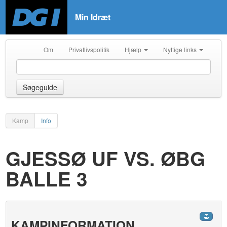
Min Idræt
Om
Privatlivspolitik
Hjælp
Nyttige links
Søgeguide
Kamp
Info
GJESSØ UF VS. ØBG
BALLE 3
KAMPINFORMATION