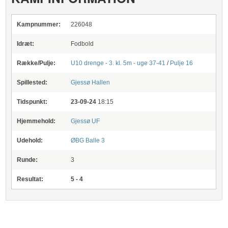
Kampnummer:
226048
Idræt:
Fodbold
Række/Pulje:
U10 drenge - 3. kl. 5m - uge 37-41
/
Pulje 16
Spillested:
Gjessø Hallen
Tidspunkt:
23-09-24
18:15
Hjemmehold:
Gjessø UF
Udehold:
ØBG Balle 3
Runde:
3
Resultat:
5 - 4