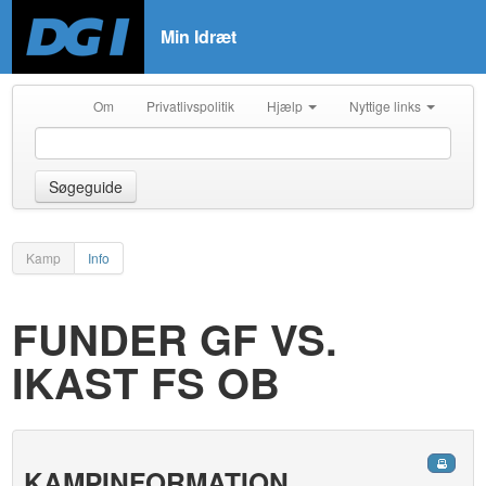
Min Idræt
Om
Privatlivspolitik
Hjælp
Nyttige links
Søgeguide
Kamp
Info
FUNDER GF VS.
IKAST FS OB
KAMPINFORMATION