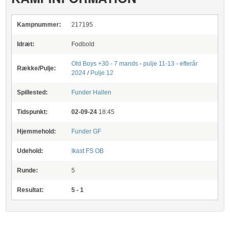
Kampnummer:
217195
Idræt:
Fodbold
Old Boys +30 - 7 mands - pulje 11-13 - efterår
Række/Pulje:
2024
/
Pulje 12
Spillested:
Funder Hallen
Tidspunkt:
02-09-24
18:45
Hjemmehold:
Funder GF
Udehold:
Ikast FS OB
Runde:
5
Resultat:
5 - 1