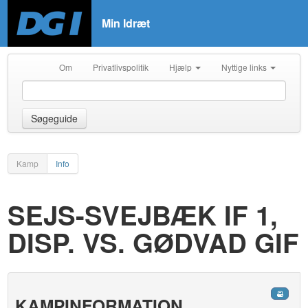
Min Idræt
Om
Privatlivspolitik
Hjælp
Nyttige links
Søgeguide
Kamp
Info
SEJS-SVEJBÆK IF 1,
DISP. VS. GØDVAD GIF
KAMPINFORMATION