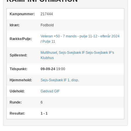
Kampnummer:
217444
Idræt:
Fodbold
Veteran +50 - 7 mands - pulje 11-12 - efterår 2024
Række/Pulje:
/
Pulje 11
Multihuset, Sejs-Svejbæk IF
Sejs-Svejbæk IF's
Spillested:
Klubhus
Tidspunkt:
09-09-24
19:00
Hjemmehold:
Sejs-Svejbæk IF 1, disp.
Udehold:
Gødvad GIF
Runde:
6
Resultat:
1 - 1