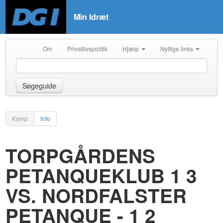
Min Idræt
Om
Privatlivspolitik
Hjælp
Nyttige links
Søgeguide
Kamp
Info
TORPGÅRDENS
PETANQUEKLUB 1 3
VS. NORDFALSTER
PETANQUE - 1 2