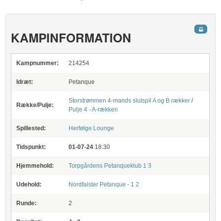
KAMPINFORMATION
Kampnummer:
214254
Idræt:
Petanque
Storstrømmen 4-mands slutspil A og B rækker
/
Række/Pulje:
Pulje 4 - A-rækken
Spillested:
Herfølge Lounge
Tidspunkt:
01-07-24
18:30
Hjemmehold:
Torpgårdens Petanqueklub 1 3
Udehold:
Nordfalster Petanque - 1 2
Runde:
2