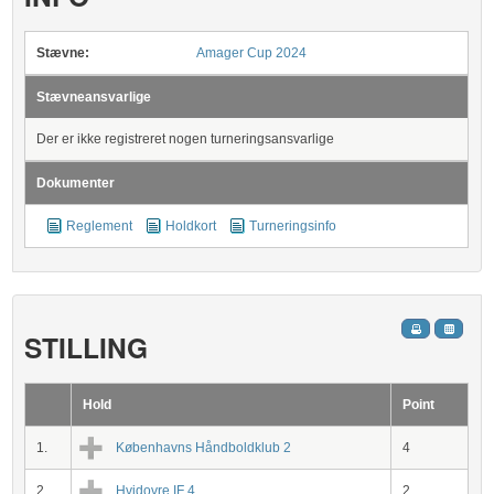
Stævne:
Amager Cup 2024
Stævneansvarlige
Der er ikke registreret nogen turneringsansvarlige
Dokumenter
Reglement
Holdkort
Turneringsinfo
STILLING
Hold
Point
1.
Københavns Håndboldklub 2
4
2.
Hvidovre IF 4
2