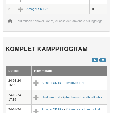
3.
Amager SK IB 2
0
= Hold musen henover ikonet, for at se den anvendte stillingsregel
KOMPLET KAMPPROGRAM
Dato/tid
Hjemme/Ude
24-08-24
Amager SK IB 2
-
Hvidovre IF 4
16:05
24-08-24
Hvidovre IF 4
-
Københavns Håndboldklub 2
17:15
24-08-24
Amager SK IB 2
-
Københavns Håndboldklub