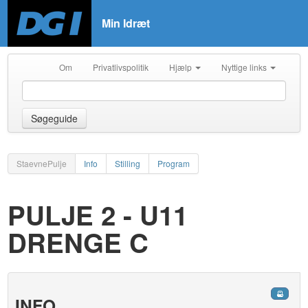
Min Idræt
Om
Privatlivspolitik
Hjælp
Nyttige links
Søgeguide
StaevnePulje
Info
Stilling
Program
PULJE 2 - U11
DRENGE C
INFO