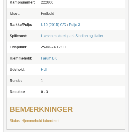
Kampnummer:
222866
Idræt:
Fodbold
Række/Pulje:
U10 (2015) C/D
/
Pulje 3
Spillested:
Hørsholm Idrætspark Stadion og Haller
Tidspunkt:
25-08-24
12:00
Hjemmehold:
Farum BK
Udehold:
HUI
Runde:
1
Resultat:
0 - 3
BEMÆRKNINGER
Status: Hjemmehold taberdømt