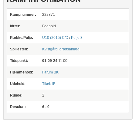
Kampnummer:
222871
Idræt:
Fodbold
Række/Pulje:
U10 (2015) C/D
/
Pulje 3
Spillested:
Kvistgård Idrætsanlæg
Tidspunkt:
01-09-24
11:00
Hjemmehold:
Farum BK
Udehold:
Tikøb IF
Runde:
2
Resultat:
6 - 0