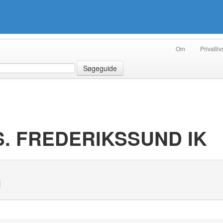
Om
Privatliv
Søgeguide
. FREDERIKSSUND IK
N