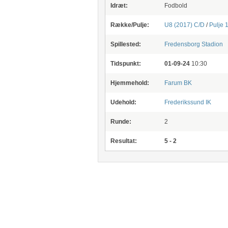
Idræt:
Fodbold
Række/Pulje:
U8 (2017) C/D
/
Pulje 
Spillested:
Fredensborg Stadion
Tidspunkt:
01-09-24
10:30
Hjemmehold:
Farum BK
Udehold:
Frederikssund IK
Runde:
2
Resultat:
5 - 2