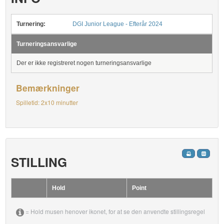
Turnering:
DGI Junior League - Efterår 2024
Turneringsansvarlige
Der er ikke registreret nogen turneringsansvarlige
Bemærkninger
Spilletid: 2x10 minutter
STILLING
Hold
Point
= Hold musen henover ikonet, for at se den anvendte stillingsregel