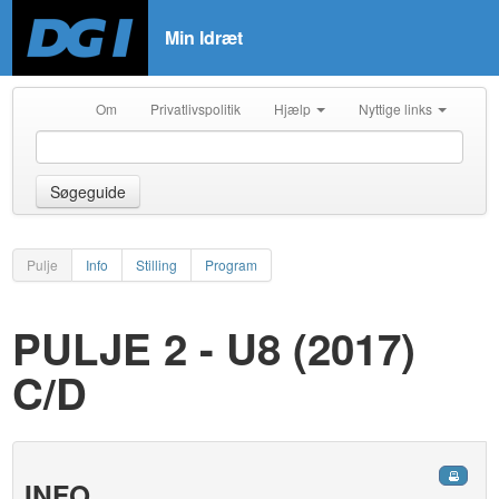
Min Idræt
Om
Privatlivspolitik
Hjælp
Nyttige links
Søgeguide
Pulje
Info
Stilling
Program
PULJE 2 - U8 (2017)
C/D
INFO