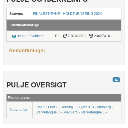
Stævne:
FINALESTÆVNE - HOLDTURNERING 2024
Stævneansvarlige
Jesper Eskildsen
Tlf:
79404381
/
23627416
Bemærkninger
PULJE OVERSIGT
Finalestævne
Lind 2
-
Lind 1
-
Herning 1
-
Gjern IF 3
-
Vildbjerg
-
Stævneplan
StarPetanque 3
-
Snejbjerg
-
StarPetanque 1
-