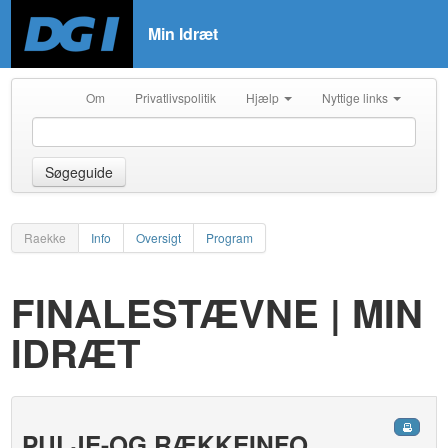
Min Idræt
Om
Privatlivspolitik
Hjælp
Nyttige links
Søgeguide
Raekke
Info
Oversigt
Program
FINALESTÆVNE | MIN
IDRÆT
PULJE-OG RÆKKEINFO