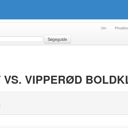
Om
Privatliv
Søgeguide
F VS. VIPPERØD BOLDK
N