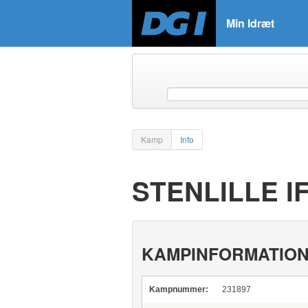
Min Idræt
Kamp
Info
STENLILLE I
KAMPINFORMATIO
Kampnummer:
231897