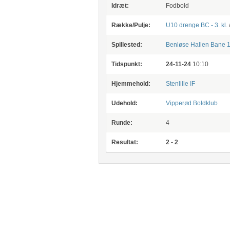
Idræt:
Fodbold
Række/Pulje:
U10 drenge BC - 3. kl.
Spillested:
Benløse Hallen
Bane 
Tidspunkt:
24-11-24
10:10
Hjemmehold:
Stenlille IF
Udehold:
Vipperød Boldklub
Runde:
4
Resultat:
2 - 2