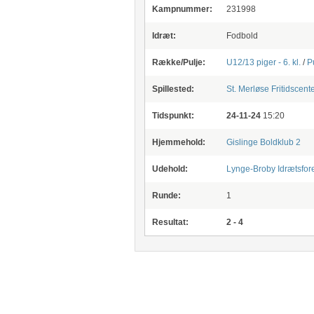
Kampnummer:
231998
Idræt:
Fodbold
Række/Pulje:
U12/13 piger - 6. kl.
/
P
Spillested:
St. Merløse Fritidscent
Tidspunkt:
24-11-24
15:20
Hjemmehold:
Gislinge Boldklub 2
Udehold:
Lynge-Broby Idrætsfor
Runde:
1
Resultat:
2 - 4