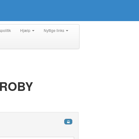
spolitik
Hjælp
Nyttige links
BROBY