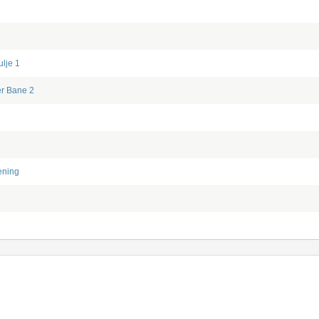
ulje 1
er
Bane 2
ening