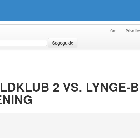
Om
Privatliv
Søgeguide
LDKLUB 2 VS. LYNGE-
ENING
N