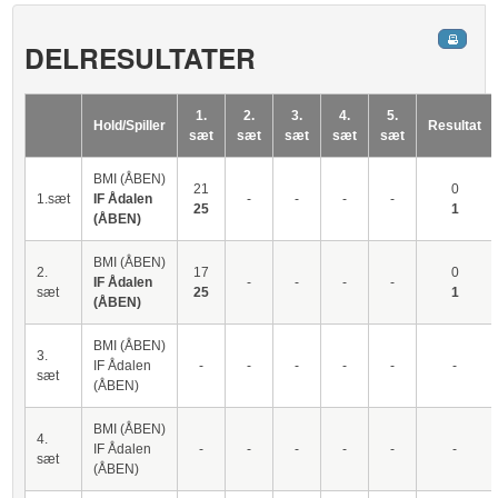
DELRESULTATER
1.
2.
3.
4.
5.
Hold/Spiller
Resultat
sæt
sæt
sæt
sæt
sæt
BMI (ÅBEN)
21
0
1.sæt
IF Ådalen
-
-
-
-
25
1
(ÅBEN)
BMI (ÅBEN)
2.
17
0
IF Ådalen
-
-
-
-
sæt
25
1
(ÅBEN)
BMI (ÅBEN)
3.
IF Ådalen
-
-
-
-
-
-
sæt
(ÅBEN)
BMI (ÅBEN)
4.
IF Ådalen
-
-
-
-
-
-
sæt
(ÅBEN)