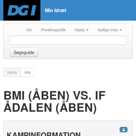
Min Idræt
Om
Privatlivspolitik
Hjælp
Nyttige links
Søgeguide
Kamp
Info
BMI (ÅBEN) VS. IF
ÅDALEN (ÅBEN)
KAMPINFORMATION