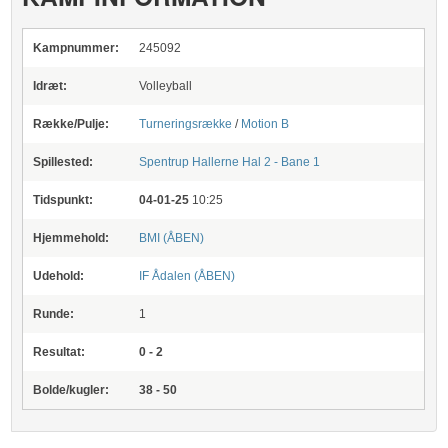
Kampnummer:
245092
Idræt:
Volleyball
Række/Pulje:
Turneringsrække
/
Motion B
Spillested:
Spentrup Hallerne
Hal 2 - Bane 1
Tidspunkt:
04-01-25
10:25
Hjemmehold:
BMI (ÅBEN)
Udehold:
IF Ådalen (ÅBEN)
Runde:
1
Resultat:
0 - 2
Bolde/kugler:
38 - 50