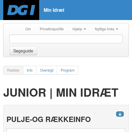
Min Idræt
Om
Privatlivspolitik
Hjælp
Nyttige links
Søgeguide
Raekke
Info
Oversigt
Program
JUNIOR | MIN IDRÆT
PULJE-OG RÆKKEINFO