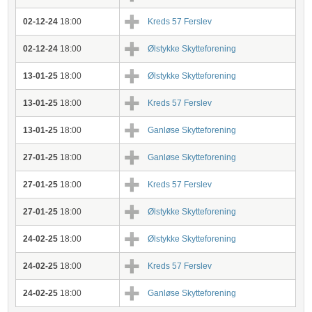
02-12-24
18:00
Kreds 57 Ferslev
02-12-24
18:00
Ølstykke Skytteforening
13-01-25
18:00
Ølstykke Skytteforening
13-01-25
18:00
Kreds 57 Ferslev
13-01-25
18:00
Ganløse Skytteforening
27-01-25
18:00
Ganløse Skytteforening
27-01-25
18:00
Kreds 57 Ferslev
27-01-25
18:00
Ølstykke Skytteforening
24-02-25
18:00
Ølstykke Skytteforening
24-02-25
18:00
Kreds 57 Ferslev
24-02-25
18:00
Ganløse Skytteforening