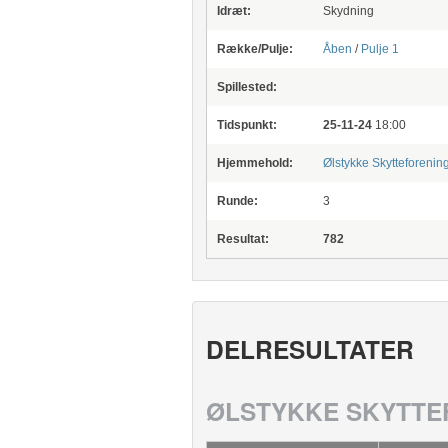
Idræt:
Skydning
Række/Pulje:
Åben
/
Pulje 1
Spillested:
Tidspunkt:
25-11-24
18:00
Hjemmehold:
Ølstykke Skytteforenin
Runde:
3
Resultat:
782
DELRESULTATER
ØLSTYKKE SKYTTE