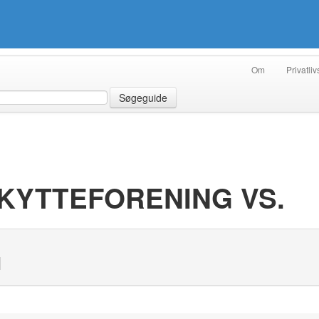
Om
Privatliv
Søgeguide
KYTTEFORENING VS.
N