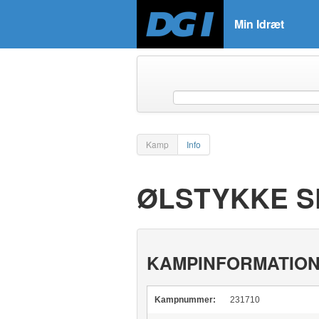
Min Idræt
Kamp
Info
ØLSTYKKE S
KAMPINFORMATIO
Kampnummer:
231710